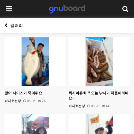
갤러리
광어 사이즈가 죽여줘요~
회사야유회!!! 오늘 낚시가 처음이라네
요~
바다호선장
06-03
75
바다호선장
05-28
61