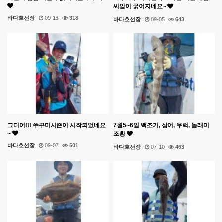
씨알이 굵어지네요~
바다호선장
09-16
318
바다호선장
09-05
643
그디어!!! 쭈꾸미시즌이 시작되었네요
7월5~6일 백조기, 상어, 우럭, 놀래미
~
조황
바다호선장
09-02
501
바다호선장
07-10
463