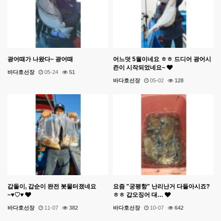
광어때가 나왔다~ 광어때
어느덧 5월이네요 ㅎㅎ 드디어 광어시
즌이 시작되었네요~
바다호선장
05-24
51
바다호선장
05-02
128
갑돌이, 갑순이 완전 봇물터졌네요
요즘 "궁평항" 난리난거 다들아시죠?
~♥♡♥
ㅎㅎ 갑오징어 대…
바다호선장
11-07
382
바다호선장
10-07
642