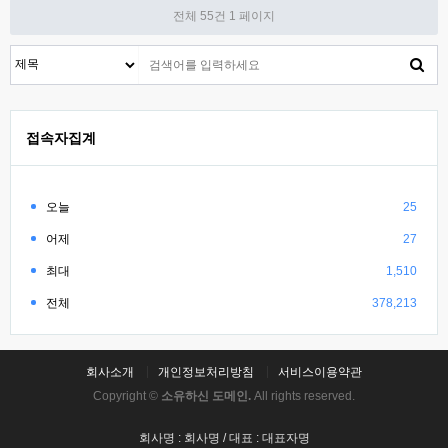
전체 55건
1 페이지
접속자집계
오늘
25
어제
27
최대
1,510
전체
378,213
회사소개
개인정보처리방침
서비스이용약관
Copyright ©
소유하신 도메인.
All rights reserved.
회사명 : 회사명 / 대표 : 대표자명