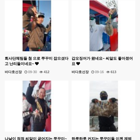
회사단체팀들 첨 으로 쭈꾸미 잡으셨다
갑오징어가 왔네요~ 씨알도 좋아졌어
고 난리들이네요~
요
바다호선장
09-30
412
바다호선장
09-16
613
나날이 점점 씨알이 굵어지는 쭈꾸미~
하루하루 커지는 쭈꾸미들 이젠 제법