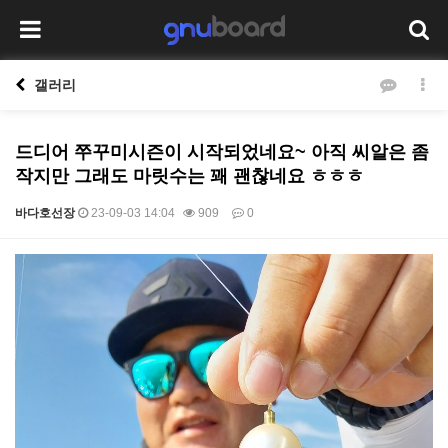
갤러리
드디어 쭈꾸미시즌이 시작되었네요~ 아직 씨알은 좀
작지만 그래도 마릿수는 꽤 괜찮네요 ㅎㅎㅎ
바다호선장
23-09-03 14:04
909
0
본문