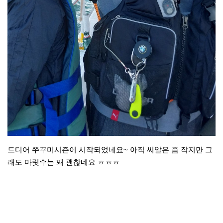
드디어 쭈꾸미시즌이 시작되었네요~ 아직 씨알은 좀 작지만 그
래도 마릿수는 꽤 괜찮네요 ㅎㅎㅎ